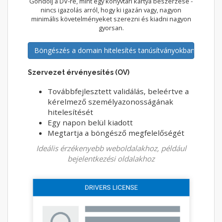
Gondolj a DV-re, mint egy könyvtári kártya beszerzése -
nincs igazolás arról, hogy ki igazán vagy, nagyon
minimális követelményeket szerezni és kiadni nagyon
gyorsan.
Böngészés a domain hitelesítés tanúsítványokban
Szervezet érvényesítés (OV)
Továbbfejlesztett validálás, beleértve a
kérelmező személyazonosságának
hitelesítését
Egy napon belül kiadott
Megtartja a böngésző megfelelőségét
Ideális érzékenyebb weboldalakhoz, például
bejelentkezési oldalakhoz