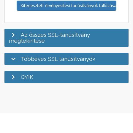
Kiterjesztett érvényesítési tanúsítványok tallózása
Az összes SSL-tanúsítvány
megtekintése
Többéves SSL tanúsítványok
GYIK