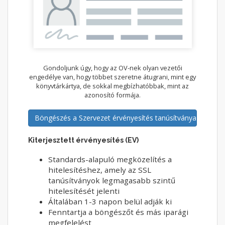
Gondoljunk úgy, hogy az OV-nek olyan vezetői
engedélye van, hogy többet szeretne átugrani, mint egy
könyvtárkártya, de sokkal megbízhatóbbak, mint az
azonosító formája.
Böngészés a Szervezet érvényesítés tanúsítványaiban
Kiterjesztett érvényesítés (EV)
Standards-alapuló megközelítés a
hitelesítéshez, amely az SSL
tanúsítványok legmagasabb szintű
hitelesítését jelenti
Általában 1-3 napon belül adják ki
Fenntartja a böngészőt és más iparági
megfelelést