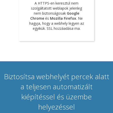
A HTTPS-en keresztül nem
szolgáltatott weblapok jelenleg
nem biztonságosak
Google
Chrome
és
Mozilla Firefox
. Ne
hagyja, hogy a webhely legyen az
egyikük. SSL hozzáadása ma.
Biztosítsa webhelyét percek alatt
a teljesen automatizált
kiépítéssel és üzembe
helyezéssel