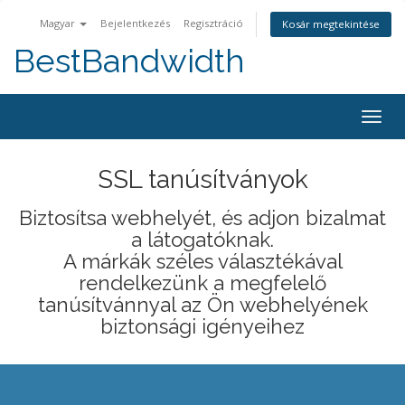
Magyar
Bejelentkezés
Regisztráció
Kosár megtekintése
BestBandwidth
Váltá
a
navig
SSL tanúsítványok
Biztosítsa webhelyét, és adjon bizalmat
a látogatóknak.
A márkák széles választékával
rendelkezünk a megfelelő
tanúsítvánnyal az Ön webhelyének
biztonsági igényeihez