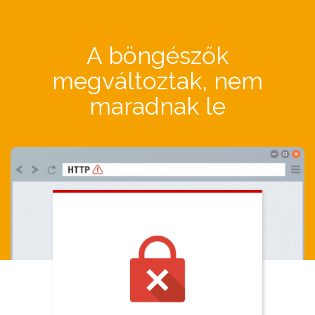
A böngészők
megváltoztak, nem
maradnak le