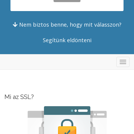
Nem biztos benne, hogy mit válasszon?
Segítünk eldönteni
Váltá
a
navig
Mi az SSL?