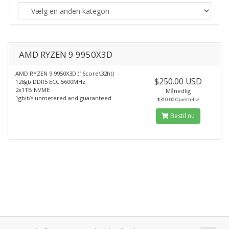
AMD RYZEN 9 9950X3D
AMD RYZEN 9 9950X3D (16core\32ht)
$250.00 USD
128gb DDR5 ECC 5600MHz
2x1TB NVME
Månedlig
1gbit/s unmetered and guaranteed
$310.00 Oprettelse
Bestil nu